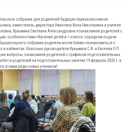
тельское собрание для родителей будущих первоклассников.
евна, заместитель директора Никитина Алла Николаевна и учителя
вловна, Кузьмина Светлана Александровна познакомили родителей с
ии, особенностями обучения детей в 1 классе, порядком подачи
 общешкольного собрания родители могли ближе познакомиться с
в кабинетах. Классные руководители Кузьмина С.А. и Евсеева О.П.
ющие вопросы, ознакомили родителей с графиком подготовительных
бят и родителей на подготовительные занятия 19 февраля 2025 г. в
ять в наши ряды новых учеников!