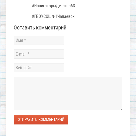
#НавигаторыДетства63
#ГБОУСОШ№1Чапаевск
Оставить комментарий
ОТПРАВИТЬ КОММЕНТАРИЙ