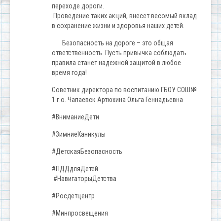
переходе дороги.
Проведение таких акций, внесет весомый вклад
в сохранение жизни и здоровья наших детей.
Безопасность на дороге – это общая
ответственность. Пусть привычка соблюдать
правила станет надежной защитой в любое
время года!
Советник директора по воспитанию ГБОУ СОШ№
1 г.о. Чапаевск Артюхина Ольга Геннадьевна
#ВниманиеДети
#ЗимниеКаникулы
#ДетскаяБезопасность
#ПДДдляДетей
#НавигаторыДетства
#Росдетцентр
#Минпросвещения