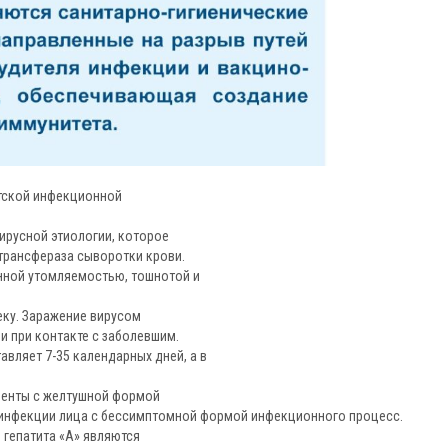
тской инфекционной
ирусной этиологии, которое
рансфераза сыворотки крови.
ной утомляемостью, тошнотой и
еку. Заражение вирусом
и при контакте с заболевшим.
вляет 7-35 календарных дней, а в
циенты с желтушной формой
 инфекции лица с бессимптомной формой инфекционного процесс.
гепатита «А» являются