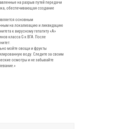
авленные на разрыв путей передачи
ика, обеспечивающая создание
является основным
нным на локализацию и ликвидацию
нитета к вирусному гепатиту «А»
нов класса G к ВГА. После
нитет.
льно мойте овощи и фрукты
тилированную воду. Следите за своим
еские осмотры и не забывайте
левание.»