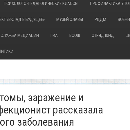
ПСИХОЛОГО-ПЕДАГОГИЧЕСКИЕ КЛАССЫ
ПРОФИЛАКТИКА УПОТ
ЕКТ «ВКЛАД В БУДУЩЕЕ»
МУЗЕЙ СЛАВЫ
РДДМ
ВОЕНН
 СЛУЖБА МЕДИАЦИИ
ГИА
ВСОШ
ОТРЯД ЮИД
Ш
ЛИТИКИ
птомы, заражение и
фекционист рассказала
того заболевания