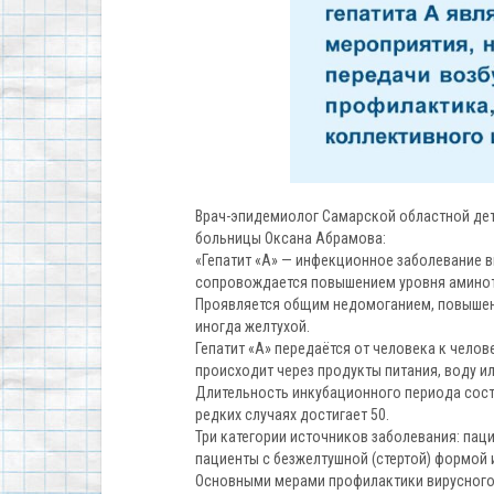
Врач-эпидемиолог Самарской областной де
больницы Оксана Абрамова:
«Гепатит «А» — инфекционное заболевание в
сопровождается повышением уровня аминот
Проявляется общим недомоганием, повышен
иногда желтухой.
Гепатит «А» передаётся от человека к челов
происходит через продукты питания, воду ил
Длительность инкубационного периода соста
редких случаях достигает 50.
Три категории источников заболевания: па
пациенты с безжелтушной (стертой) формой
Основными мерами профилактики вирусного 