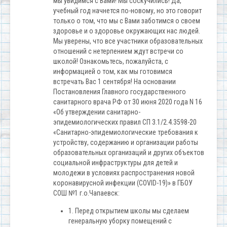
мы увидимся с Вами! Мы соскучились! Да,
учебный год начнется по-новому, но это говорит
только о том, что мы с Вами заботимся о своем
здоровье и о здоровье окружающих нас людей.
Мы уверены, что все участники образовательных
отношений с нетерпением ждут встречи со
школой! Ознакомьтесь, пожалуйста, с
информацией о том, как мы готовимся
встречать Вас 1 сентября! На основании
Постановления Главного государственного
санитарного врача РФ от 30 июня 2020 года N 16
«Об утверждении санитарно-
эпидемиологических правил СП 3.1/2.4.3598-20
«Санитарно-эпидемиологические требования к
устройству, содержанию и организации работы
образовательных организаций и других объектов
социальной инфраструктуры для детей и
молодежи в условиях распространения новой
коронавирусной инфекции (COVID-19)» в ГБОУ
СОШ №1 г.о.Чапаевск:
1. Перед открытием школы мы сделаем
генеральную уборку помещений с