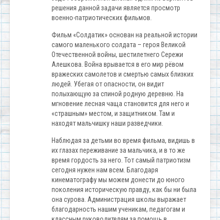
решения данной задачи является просмотр
военно-патриотических фильмов.
Фильм «Солдатик» основан на реальной истории
самого маленького солдата – героя Великой
Отечественной войны, шестилетнего Сережи
Алешкова. Война врывается в его мир рёвом
вражеских самолетов и смертью самых близких
людей. Убегая от опасности, он видит
полыхающую за спиной родную деревню. На
мгновение лесная чаща становится для него и
«страшным» местом, и защитником. Там и
находят мальчишку наши разведчики.
Наблюдая за детьми во время фильма, видишь в
их глазах переживание за мальчика, и в то же
время гордость за него. Тот самый патриотизм
сегодня нужен нам всем. Благодаря
кинематографу мы можем донести до юного
поколения историческую правду, как бы ни была
она сурова. Администрация школы выражает
благодарность нашим ученикам, педагогам и
классным руководителям за помощь в