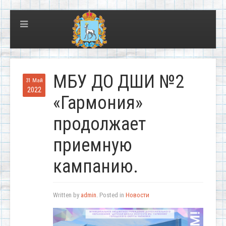
МБУ ДО ДШИ №2
31 Май
2022
«Гармония»
продолжает
приемную
кампанию.
Written by
admin
. Posted in
Новости