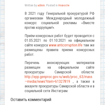
Written by
admin
. Posted in
Новости
В 2021 году Генеральной прокуратурой РФ
организован Международный молодежный
конкурс социальной рекламы «Вместе
против коррупции!».
Приём конкурсных работ будет проводится с
01.05.2021 по 01.10.2021 на официальном
сайте конкурса
www
.
anticorruption
.
life
там же
размещены правила приема конкурсных
работ.
Перечень анонсирующих материалов
размещен на официальном сайте
прокуратуры Самарской области:
http
://
epp
.
genproc
.
gov
.
ru
/
web
/
proc
_63/
mass
—
media
/
news
?
item
=61327819
, а также в
аккаунте прокуратуры Самарской области и в
социальной сети Инстаграм.
Оставить комментарий