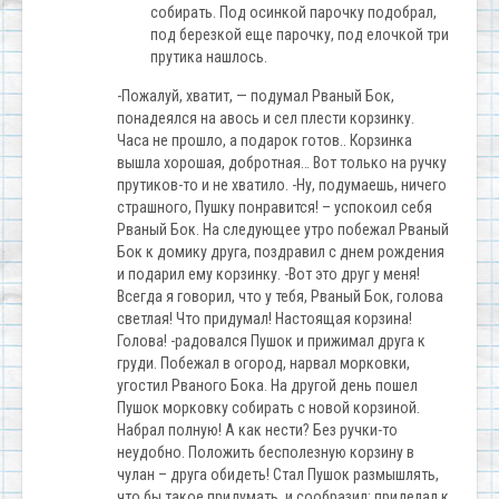
собирать. Под осинкой парочку подобрал,
под березкой еще парочку, под елочкой три
прутика нашлось.
-Пожалуй, хватит, — подумал Рваный Бок,
понадеялся на авось и сел плести корзинку.
Часа не прошло, а подарок готов.. Корзинка
вышла хорошая, добротная… Вот только на ручку
прутиков-то и не хватило. -Ну, подумаешь, ничего
страшного, Пушку понравится! – успокоил себя
Рваный Бок. На следующее утро побежал Рваный
Бок к домику друга, поздравил с днем рождения
и подарил ему корзинку. -Вот это друг у меня!
Всегда я говорил, что у тебя, Рваный Бок, голова
светлая! Что придумал! Настоящая корзина!
Голова! -радовался Пушок и прижимал друга к
груди. Побежал в огород, нарвал морковки,
угостил Рваного Бока. На другой день пошел
Пушок морковку собирать с новой корзиной.
Набрал полную! А как нести? Без ручки-то
неудобно. Положить бесполезную корзину в
чулан – друга обидеть! Стал Пушок размышлять,
что бы такое придумать, и сообразил: приделал к