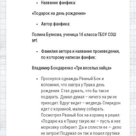
Название фанфика:
«Подарок на день рождения»
Автор фанфика:
Полина Буянова, ученица 1б класса ГБОУ СОШ
№1
Фамилия автора и название произведения,
по которому написан фанфик:
Владимир Бондаренко «Три веселых зайца»
Проснулся однажды Рваный Бок и
вспомнил, что завтра у Пушка день
рождения. Стал думать, что бы такое
подарить. Думал-думал – ничего на ум не
приходит. Вдруг видит – медведь Спиридон
идет с корзиной, малину собирать.
Посмотрел Рваный бок на корзину и решил:
«Подарю-ка я Пушку такую же — пусть в нее
морковку собирает. Да и сплести ее — дело
не хитрое! Подумал он так и пошел прутики