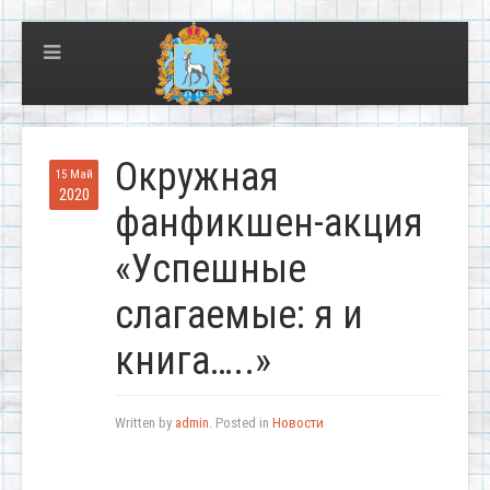
Окружная
15 Май
2020
фанфикшен-акция
«Успешные
слагаемые: я и
книга…..»
Written by
admin
. Posted in
Новости