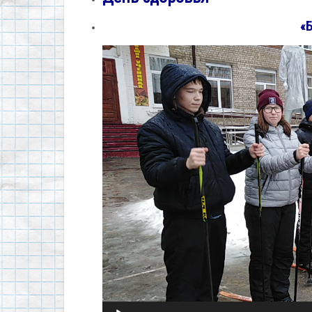
«
Видеоплеер