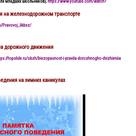
для младших школьников);
https://www.youtube.com/watch?
я на железнодорожном транспорте
n/Pravovoj_likbez/
ла дорожного движения
://topslide.ru/obzh/biezopasnost-i-pravila-dorozhnogho-dvizhieniia
едения на зимних каникулах