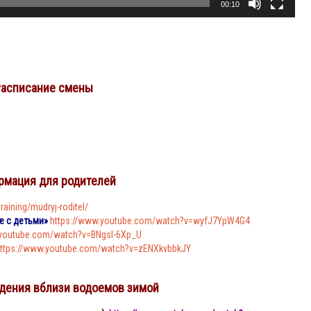
00:10
асписание смены
рмация для родителей
training/mudryj-roditel/
е с детьми»
https://www.youtube.com/watch?v=wyfJ7YpW4G4
.youtube.com/watch?v=BNgsl-6Xp_U
ttps://www.youtube.com/watch?v=zENXkvbbkJY
дения вблизи водоемов зимой