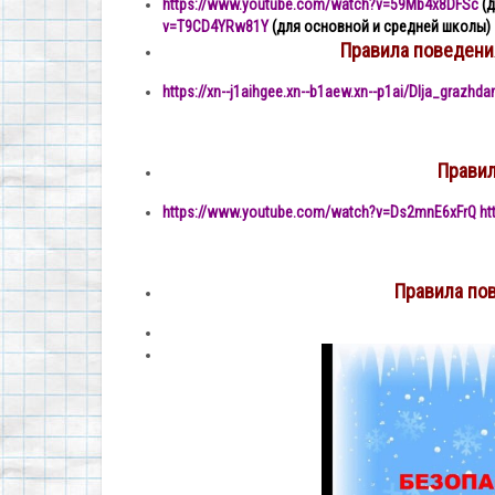
https://www.youtube.com/watch?v=59Mb4x8DFSc
(
v=T9CD4YRw81Y
(для основной и средней школы)
Правила поведени
https://xn--j1aihgee.xn--b1aew.xn--p1ai/Dlja_grazhda
Прави
https://www.youtube.com/watch?v=Ds2mnE6xFrQ https
Правила пов