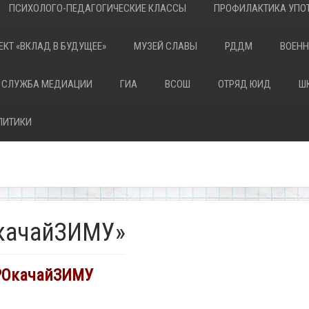
ПСИХОЛОГО-ПЕДАГОГИЧЕСКИЕ КЛАССЫ
ПРОФИЛАКТИКА УПОТ
ЕКТ «ВКЛАД В БУДУЩЕЕ»
МУЗЕЙ СЛАВЫ
РДДМ
ВОЕНН
 СЛУЖБА МЕДИАЦИИ
ГИА
ВСОШ
ОТРЯД ЮИД
Ш
ЛИТИКИ
качайЗИМУ»
ОкачайЗИМУ