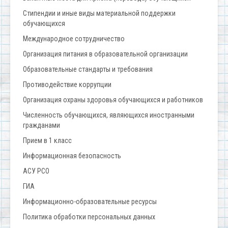
Стипендии и иные виды материальной поддержки
обучающихся
Международное сотрудничество
Организация питания в образовательной организации
Образовательные стандарты и требования
Противодействие коррупции
Организация охраны здоровья обучающихся и работников
Численность обучающихся, являющихся иностранными
гражданами
Прием в 1 класс
Информационная безопасность
АСУ РСО
ГИА
Информационно-образовательные ресурсы
Политика обработки персональных данных