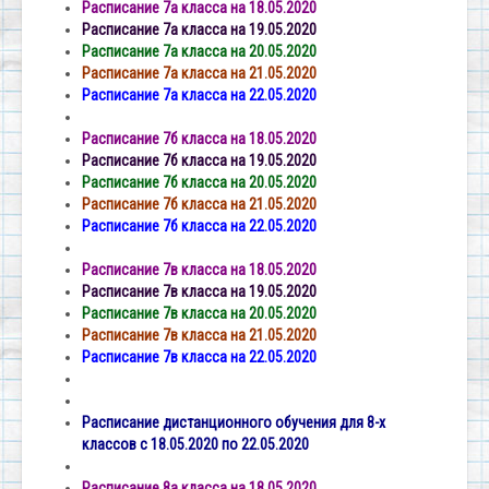
Расписание 7а класса на 18.05.2020
Расписание 7а класса на 19.05.2020
Расписание 7а класса на 20.05.2020
Расписание 7а класса на 21.05.2020
Расписание 7а класса на 22.05.2020
Расписание 7б класса на 18.05.2020
Расписание 7б класса на 19.05.2020
Расписание 7б класса на 20.05.2020
Расписание 7б класса на 21.05.2020
Расписание 7б класса на 22.05.2020
Расписание 7в класса на 18.05.2020
Расписание 7в класса на 19.05.2020
Расписание 7в класса на 20.05.2020
Расписание 7в класса на 21.05.2020
Расписание 7в класса на 22.05.2020
Расписание дистанционного обучения для 8-х
классов с 18.05.2020 по 22.05.2020
Расписание 8а класса на 18.05.2020