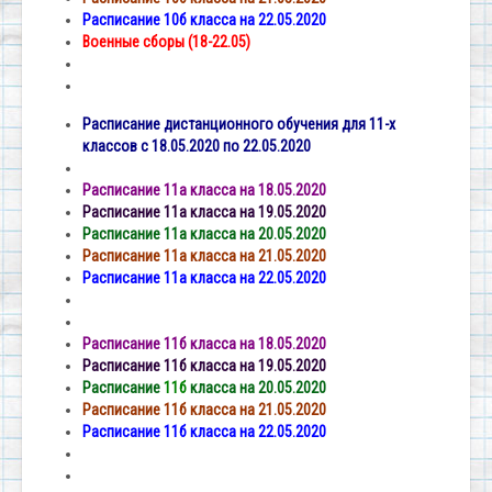
Расписание 10б класса на 22.05.2020
Военные сборы (18-22.05)
Расписание дистанционного обучения для 11-х
классов с 18.05.2020 по 22.05.2020
Расписание 11а класса на 18.05.2020
Расписание 11а класса на 19.05.2020
Расписание 11а класса на 20.05.2020
Расписание 11а класса на 21.05.2020
Расписание 11а класса на 22.05.2020
Расписание 11б класса на 18.05.2020
Расписание 11б класса на 19.05.2020
Расписание
11б
класса на 20.05.2020
Расписание 11б класса на 21.05.2020
Расписание 11б класса на 22.05.2020