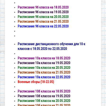
Расписание 9б класса на 18.05.2020
Расписание 9б класса на 19.05.2020
Расписание 9б класса на 20.05.2020
Расписание 9б класса на 21.05.2020
Расписание 9б класса на 22.05.2020
Расписание дистанционного обучения для 10-х
классов с 18.05.2020 по 22.05.2020
Расписание 10а класса на 18.05.2020
Расписание 10а класса на 19.05.2020
Расписание 10а класса на 20.05.2020
Расписание 10а класса на 21.05.2020
Расписание 10а класса на 22.05.2020
Военные сборы (18-22.05)
Расписание 10б класса на 18.05.2020
Расписание 10б класса на 19.05.2020
Расписание 10б класса на 20.05.2020
Расписание 10б класса на 21.05.2020