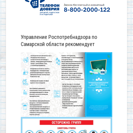
Управление Роспотребнадзора по
Самарской области рекомендует