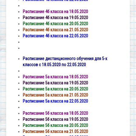
Расписание 4б класса на 18.05.2020
Расписание 4б класса на 19.05.2020
Расписание 4б класса на 20.05.2020
Расписание 4б класса на 21.05.2020
Расписание 4б класса на 22.05.2020
Расписание дистанционного обучения для 5-х
классов с 18.05.2020 по 22.05.2020
Расписание 5а класса на 18.05.2020
Расписание 5а класса на 19.05.2020
Расписание 5а класса на 20.05.2020
Расписание 5а класса на 21.05.2020
Расписание 5а класса на 22.05.2020
Расписание 5б класса на 18.05.2020
Расписание 5б класса на 19.05.2020
Расписание 5б класса на 20.05.2020
Расписание 5б класса на 21.05.2020