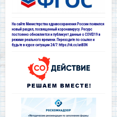
На сайте Министерства здравоохранения России появился
новый раздел, посвященный коронавирусу. Ресурс
постоянно обновляется и публикует данные о COVID19 в
режиме реального времени. Переходите по ссылке и
будьте в курсе ситуации 24/7:
https://vk.cc/ariB3N