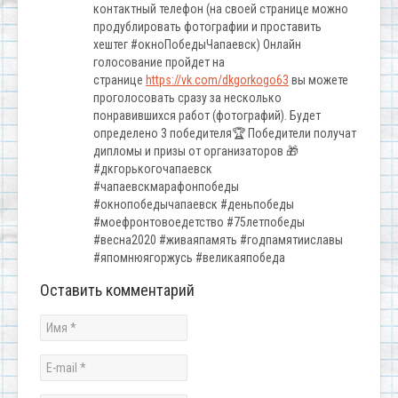
контактный телефон (на своей странице можно
продублировать фотографии и проставить
хештег #окноПобедыЧапаевск) Онлайн
голосование пройдет на
странице
https://vk.com/dkgorkogo63
вы можете
проголосовать сразу за несколько
понравившихся работ (фотографий). Будет
определено 3 победителя🏆 Победители получат
дипломы и призы от организаторов 🎁
#дкгорькогочапаевск
#чапаевскмарафонпобеды
#окнопобедычапаевск #деньпобеды
#моефронтовоедетство #75летпобеды
#весна2020 #живаяпамять #годпамятииславы
#япомнюягоржусь #великаяпобеда
Оставить комментарий