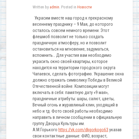
Written by
admin
. Posted in
Новости
Украсим вместе наш город к прекрасному
весеннему празднику – 9 Мая, до которого
осталось совсем немного времени. Этот
флешмоб позволит не только создать
праздничную атмосферу, но и позволит
остановиться на мгновение, задуматься,
вспомнить… Для участия вам необходимо
украсить окно своей квартиры, которое
находится на территории городского округа
Чапаевск, сделать фотографию. Украшение окна
должно отражать символику Победы в Великой
Отечественной войне. Композиции могут
включать в себя: памятную дату «9 мая»,
праздничные атрибуты: шары, салют, цветы,
Вечный огонь и журавлиный клин, уходящий в
небо и тд. Фото своей работы необходимо
направить в личном сообщении в официальную
группу Дворца Культуры им.
А.М.Горького
https://vk.com/dkgorkogo63
указав
свои контактные данные: ФИО, возраст,