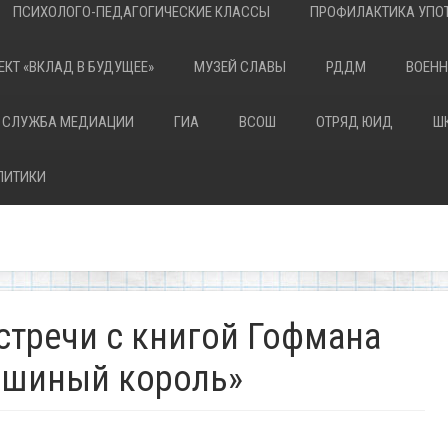
ПСИХОЛОГО-ПЕДАГОГИЧЕСКИЕ КЛАССЫ
ПРОФИЛАКТИКА УПОТ
ЕКТ «ВКЛАД В БУДУЩЕЕ»
МУЗЕЙ СЛАВЫ
РДДМ
ВОЕНН
 СЛУЖБА МЕДИАЦИИ
ГИА
ВСОШ
ОТРЯД ЮИД
Ш
ЛИТИКИ
стречи с книгой Гофмана
ышиный король»