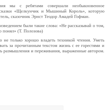
ения мы с ребятами совершали необыкновенное
сказки «Щелкунчик и Мышиный Король», которую
тель, сказочник Эрнст Теодор Амадей Гофман.
зведением были такие слова: «Не рассказывай о том,
о понял» (Т. Полозова)
о не только хорошо владеть техникой чтения. Уметь
авать за прочитанным текстом жизнь с ее горестями и
ть размышления и переживания, выраженные автором.