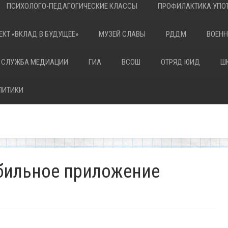
ПСИХОЛОГО-ПЕДАГОГИЧЕСКИЕ КЛАССЫ
ПРОФИЛАКТИКА УПОТ
ЕКТ «ВКЛАД В БУДУЩЕЕ»
МУЗЕЙ СЛАВЫ
РДДМ
ВОЕНН
 СЛУЖБА МЕДИАЦИИ
ГИА
ВСОШ
ОТРЯД ЮИД
Ш
ЛИТИКИ
бильное приложение