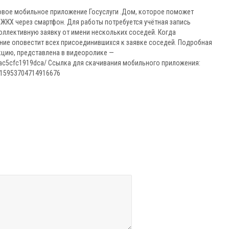
вое мобильное приложение Госуслуги .Дом, которое поможет
ЖКХ через смартфон. Для работы потребуется учётная запись
оллективную заявку от имени нескольких соседей. Когда
ние оповестит всех присоединившихся к заявке соседей. Подробная
нкцию, представлена в видеоролике —
bcac5cfc1919dca/ Ссылка для скачивания мобильного приложения:
e/315953704714916676