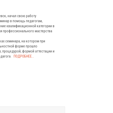
евск, начал свою работу
минар в помощь педагогам,
ние квалификационной категории в
ия профессионального мастерства
ках семинара, на котором при
льностной форме прошло
 процедурой, формой аттестации и
едагога.
ПОДРОБНЕЕ…