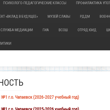
ПСИХОЛОГО-ПЕДАГОГИЧЕСКИЕ КЛАССЫ
ПРОФИЛАКТИКА УПОТ
ЕКТ «ВКЛАД В БУДУЩЕЕ»
МУЗЕЙ СЛАВЫ
РДДМ
ВОЕНН
 СЛУЖБА МЕДИАЦИИ
ГИА
ВСОШ
ОТРЯД ЮИД
Ш
ЛИТИКИ
НОСТЬ
1 г.о. Чапаевск (2026-2027 учебный год)
1 г.о. Чапаевск (2025-2026 учебный год)