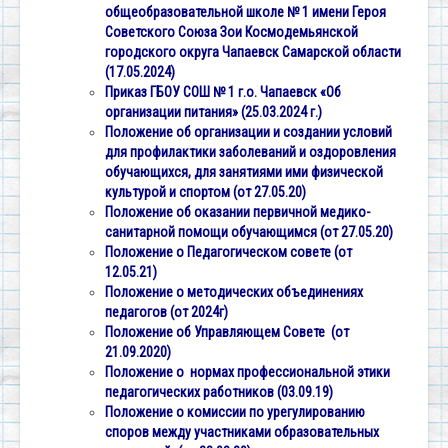
общеобразовательной школе № 1 имени Героя
Советского Союза Зои Космодемьянской
городского округа Чапаевск Самарской области
(17.05.2024)
Приказ ГБОУ СОШ № 1 г.о. Чапаевск «Об
организации питания» (25.03.2024 г.)
Положение об организации и создании условий
для профилактики заболеваний и оздоровления
обучающихся, для занятиями ими физической
культурой и спортом (от 27.05.20)
Положение об оказании первичной медико-
санитарной помощи обучающимся
(от 27.05.20)
Положение о Педагогическом совете (от
12.05.21)
Положение о методических объединениях
педагогов (от 2024г)
Положение об Управляющем Совете (от
21.09.2020)
Положение о нормах профессиональной этики
педагогических работников (03.09.19)
Положение о комиссии по урегулированию
споров между участниками образовательных