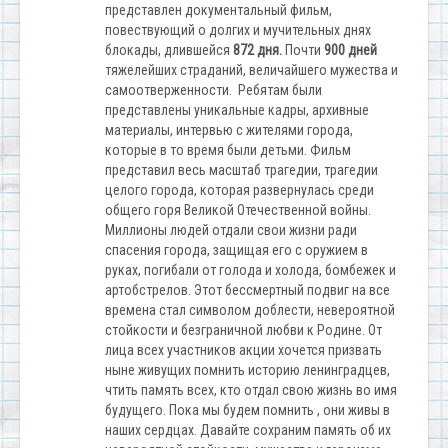
представлен документальный фильм,
повествующий о долгих и мучительных днях
блокады, длившейся
872 дня.
Почти
900 дней
тяжелейших страданий, величайшего мужества и
самоотверженности. Ребятам были
представлены уникальные кадры, архивные
материалы, интервью с жителями города,
которые в то время были детьми. Фильм
представил весь масштаб трагедии, трагедии
целого города, которая развернулась среди
общего горя Великой Отечественной войны.
Миллионы людей отдали свои жизни ради
спасения города, защищая его с оружием в
руках, погибали от голода и холода, бомбежек и
артобстрелов. Этот бессмертный подвиг на все
времена стал символом доблести, невероятной
стойкости и безграничной любви к Родине. От
лица всех участников акции хочется призвать
ныне живущих помнить историю ленинградцев,
чтить память всех, кто отдал свою жизнь во имя
будущего. Пока мы будем помнить , они живы в
наших сердцах. Давайте сохраним память об их