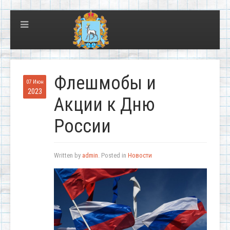
Флешмобы и
07 Июн
2023
Акции к Дню
России
Written by
admin
. Posted in
Новости