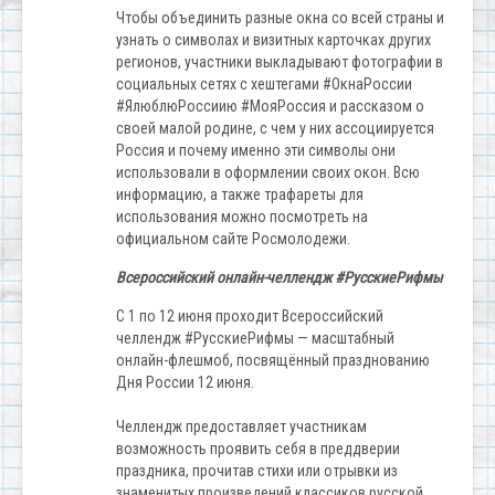
Чтобы объединить разные окна со всей страны и
узнать о символах и визитных карточках других
регионов, участники выкладывают фотографии в
социальных сетях с хештегами #ОкнаРоссии
#ЯлюблюРоссиию #МояРоссия и рассказом о
своей малой родине, с чем у них ассоциируется
Россия и почему именно эти символы они
использовали в оформлении своих окон. Всю
информацию, а также трафареты для
использования можно посмотреть на
официальном сайте Росмолодежи.
Всероссийский онлайн-челлендж #РусскиеРифмы
С 1 по 12 июня проходит Всероссийский
челлендж #РусскиеРифмы — масштабный
онлайн-флешмоб, посвящённый празднованию
Дня России 12 июня.
Челлендж предоставляет участникам
возможность проявить себя в преддверии
праздника, прочитав стихи или отрывки из
знаменитых произведений классиков русской