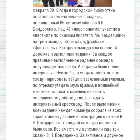
февраля 2016 года в городской библиотеке
состоялся замечательный праздник,
посвященный 85-летнему юбилею В.Н.
Бондаренко. Наш 4б класс принимал участие в
квест-игре по сказкам писателя. Мы разделились
на три команды: «Звезда», «Дружба» и
«Фантазеры». Каждая команда шла по своей
дорожке и выполняла задания. За каждое
правильно выполненное задание команда
получала деталь пазла. А задания были очень
интересные! Нужно было угадать животное по
следу, нарисовать зайца с завязанными глазами,
по отрывку угадать мультфильм, в волшебный
мешочек положить камушек и назвать
совершенное доброе дело, разгадать
интерактивный кроссворд. После выполнения
всех заданий каждая команда собрала из всех
заработанных деталей иллюстрацию к сказке В.
Н. Бондаренко. У каждой команды картинка
была своя. Все вместе мы вспомнили еще три
сказки В. Н. Бондаренко. За активное и дружное