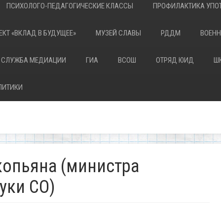
ПСИХОЛОГО-ПЕДАГОГИЧЕСКИЕ КЛАССЫ
ПРОФИЛАКТИКА УПОТ
ЕКТ «ВКЛАД В БУДУЩЕЕ»
МУЗЕЙ СЛАВЫ
РДДМ
ВОЕНН
 СЛУЖБА МЕДИАЦИИ
ГИА
ВСОШ
ОТРЯД ЮИД
Ш
ЛИТИКИ
копьяна (министра
уки СО)