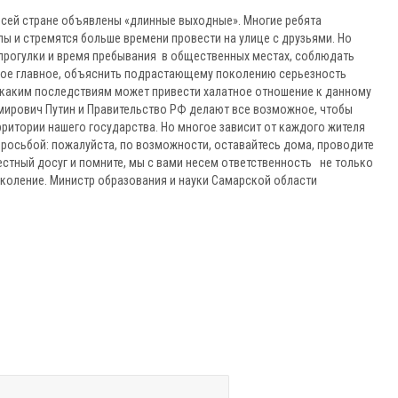
всей стране объявлены «длинные выходные». Многие ребята
ы и стремятся больше времени провести на улице с друзьями. Но
прогулки и время пребывания в общественных местах, соблюдать
амое главное, объяснить подрастающему поколению серьезность
 каким последствиям может привести халатное отношение к данному
мирович Путин и Правительство РФ делают все возможное, чтобы
рритории нашего государства. Но многое зависит от каждого жителя
просьбой: пожалуйста, по возможности, оставайтесь дома, проводите
стный досуг и помните, мы с вами несем ответственность не только
поколение. Министр образования и науки Самарской области