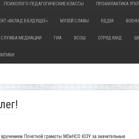
ПСИХОЛОГО-ПЕДАГОГИЧЕСКИЕ КЛАССЫ
ПРОФИЛАКТИКА УПОТ
ЕКТ «ВКЛАД В БУДУЩЕЕ»
МУЗЕЙ СЛАВЫ
РДДМ
ВОЕНН
 СЛУЖБА МЕДИАЦИИ
ГИА
ВСОШ
ОТРЯД ЮИД
Ш
ЛИТИКИ
лег!
 вручением Почётной грамоты МОиНСО ЮЗУ за значительные