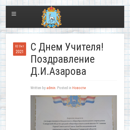
С Днем Учителя!
02 Окт
2021
Поздравление
Д.И.Азарова
Written by
admin
. Posted in
Новости