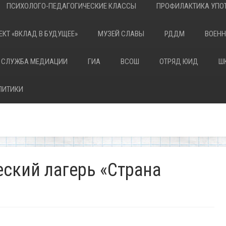
ПСИХОЛОГО-ПЕДАГОГИЧЕСКИЕ КЛАССЫ
ПРОФИЛАКТИКА УПОТ
ЕКТ «ВКЛАД В БУДУЩЕЕ»
МУЗЕЙ СЛАВЫ
РДДМ
ВОЕНН
 СЛУЖБА МЕДИАЦИИ
ГИА
ВСОШ
ОТРЯД ЮИД
Ш
ЛИТИКИ
ский лагерь «Страна