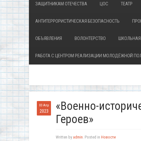
ЗАЩИТНИКАМ ОТЕЧЕСТВА
ЦОС
ТЕАТР
АНТИТЕРРОРИСТИЧЕСКАЯ БЕЗОПАСНОСТЬ
ПРО
ОБЪЯВЛЕНИЯ
ВОЛОНТЕРСТВО
ШКОЛЬНАЯ
РАБОТА С ЦЕНТРОМ РЕАЛИЗАЦИИ МОЛОДЁЖНОЙ ПО
«Военно-историче
03 Апр
2023
Героев»
Written by
admin
. Posted in
Новости