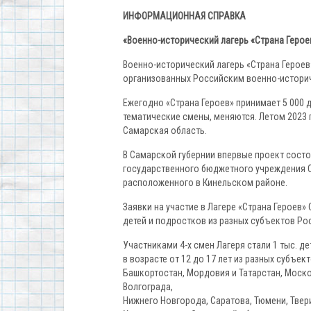
ИНФОРМАЦИОННАЯ СПРАВКА
«Военно-исторический лагерь «Страна Герое
Военно-исторический лагерь «Страна Героев»
организованных Российским военно-историч
Ежегодно «Страна Героев» принимает 5 000 д
тематические смены, меняются. Летом 2023 г
Самарская область.
В Самарской губернии впервые проект состо
государственного бюджетного учреждения С
расположенного в Кинельском районе.
Заявки на участие в Лагере «Страна Героев»
детей и подростков из разных субъектов Ро
Участниками 4-х смен Лагеря стали 1 тыс. д
в возрасте от 12 до 17 лет из разных субъе
Башкортостан, Мордовия и Татарстан, Моско
Волгограда,
Нижнего Новгорода, Саратова, Тюмени, Твери