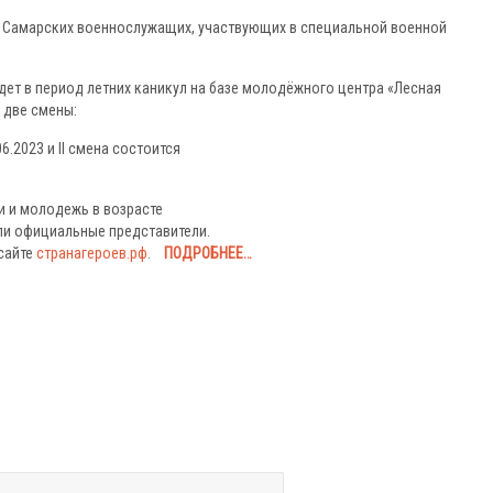
ти Самарских военнослужащих, участвующих в специальной военной
йдет в период летних каникул на базе молодёжного центра «Лесная
 две смены:
06.2023 и II смена состоится
ти и молодежь в возрасте
или официальные представители.
сайте
странагероев.рф
.
ПОДРОБНЕЕ…