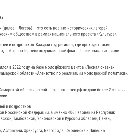
в»
 (далее – Лагерь) — это сеть военно-исторических лагерей,
еским обществом в рамках национального проекта «Культура».
етей и подростков. Каждый год регионы, где проходят такие
ода «Страна Героев» поднимет свой флаг в 5 регионах, в их числе
ялся в 2022 году на базе молодёжного центра «Лесная сказка»
амарской области «Агентство по реализации молодежной политики»,
 Самарской области на сайте странагероев.рф подали более 2-х тысяч
ссии.
етей и подростков
ктов Российской Федерации, а именно 406 человек из Республик
вской, Тамбовской, Ульяновской и Курской областей, Пензы,
, Астрахани, Оренбурга, Белгорода, Смоленска и Липецка.