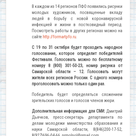
В каждом из 14 регионов ПФО появились рисунки
молодых художников, посвященные вкладу
людей в борьбу с новой коронавирусной
инфекцией и жизни в постковидный период.
Посмотреть работы в других регионах можно на
сайте
http://formartpfo.ru
.
С 19 по 31 октября будет проходить народное
голосование, которое определит победителей
Фестиваля. Голосовать можно по бесплатному
номеру
8 (800) 301-50-23, номер рисунка от
Самарской области – 12. Голосовать могут
жители всех регионов России. С одного номера
проголосовать можно только один раз.
Победитель будет определяться сложением
зрительских голосов и голосов членов жюри.
Дополнительная информация для СМИ:
Дмитрий
Дьячков, пресс-секретарь департамента по
делам молодежи министерства образования и
науки Самарской области, 8(846)200-17-52,
8(927)696-04-66,
prmolpol
@
gmail
.
com