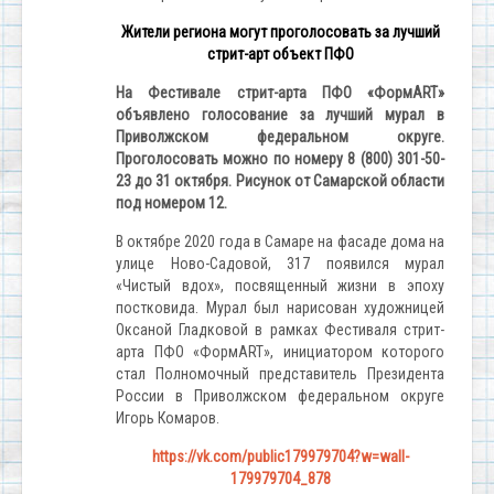
Жители региона могут проголосовать за лучший
стрит-арт объект ПФО
На Фестивале стрит-арта ПФО «Форм
ART
»
объявлено голосование за лучший мурал в
Приволжском федеральном округе.
Проголосовать можно по номеру 8 (800) 301-50-
23 до 31 октября. Рисунок от Самарской области
под номером 12.
В октябре 2020 года в Самаре на фасаде дома на
улице Ново-Садовой, 317 появился мурал
«Чистый вдох», посвященный жизни в эпоху
постковида. Мурал был нарисован художницей
Оксаной Гладковой в рамках Фестиваля стрит-
арта ПФО «Форм
ART
», инициатором которого
стал Полномочный представитель Президента
России в Приволжском федеральном округе
Игорь Комаров.
https://vk.com/public179979704?w=wall-
179979704_878