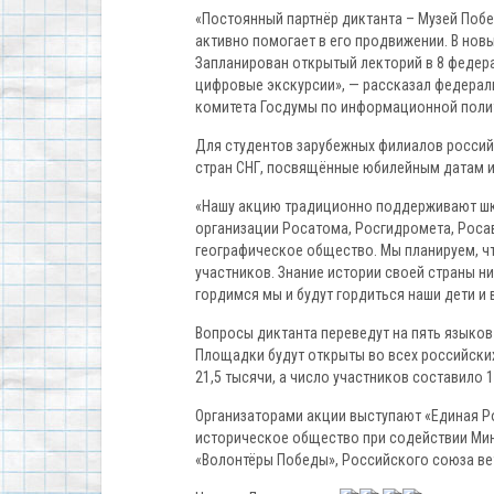
«Постоянный партнёр диктанта – Музей Побе
активно помогает в его продвижении. В нов
Запланирован открытый лекторий в 8 федера
цифровые экскурсии», — рассказал федерал
комитета Госдумы по информационной пол
Для студентов зарубежных филиалов российс
стран СНГ, посвящённые юбилейным датам 
«Нашу акцию традиционно поддерживают шко
организации Росатома, Росгидромета, Роса
географическое общество. Мы планируем, чт
участников. Знание истории своей страны н
гордимся мы и будут гордиться наши дети и 
Вопросы диктанта переведут на пять языков 
Площадки будут открыты во всех российски
21,5 тысячи, а число участников составило 
Организаторами акции выступают «Единая Р
историческое общество при содействии Ми
«Волонтёры Победы», Российского союза вет