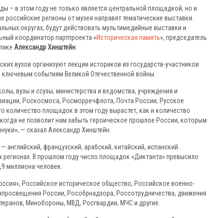
ды – в этом году не только является центральной площадкой, но и
ые российские регионы от музея направят тематические выставки.
льных округах, будут действовать мультимедийные выставки и
ьный координатор партпроекта «
Историческая память
», председатель
итике
Александр Хинштейн
.
ких вузов организуют лекции историков из государств-участников
и ключевым событиям Великой Отечественной войны.
лы, вузы и ссузы, министерства и ведомства, учреждения и
виации, Роскосмоса, Росморречфлота, Почта России, Русское
о количество площадок в этом году вырастет, как и количество
икогда не позволит нам забыть героическое прошлое России, которым
внуки», — сказал Александр Хинштейн.
— английский, французский, арабский, китайский, испанский.
х регионах. В прошлом году число площадок «Диктанта» превысило
1,9 миллиона человек.
оссия», Российское историческое общество, Российское военно-
нпросвещения России, Рособрнадзора, Россотрудничества, движения
еранов, Минобороны, МВД, Росгвардии, МЧС и другие.