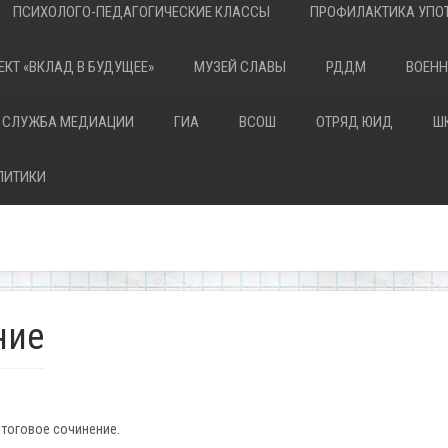
ПСИХОЛОГО-ПЕДАГОГИЧЕСКИЕ КЛАССЫ
ПРОФИЛАКТИКА УПОТ
ЕКТ «ВКЛАД В БУДУЩЕЕ»
МУЗЕЙ СЛАВЫ
РДДМ
ВОЕНН
 СЛУЖБА МЕДИАЦИИ
ГИА
ВСОШ
ОТРЯД ЮИД
Ш
ЛИТИКИ
ние
итоговое сочинение.