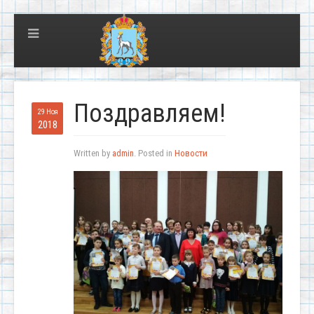
Поздравляем!
29 Ноя
2018
Written by
admin
. Posted in
Новости