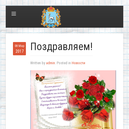
Поздравляем!
08 Мар
2017
Written by
admin
. Posted in
Новости