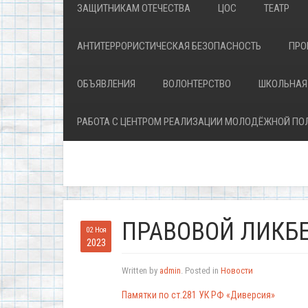
ЗАЩИТНИКАМ ОТЕЧЕСТВА
ЦОС
ТЕАТР
АНТИТЕРРОРИСТИЧЕСКАЯ БЕЗОПАСНОСТЬ
ПРО
ОБЪЯВЛЕНИЯ
ВОЛОНТЕРСТВО
ШКОЛЬНАЯ
РАБОТА С ЦЕНТРОМ РЕАЛИЗАЦИИ МОЛОДЁЖНОЙ ПО
ПРАВОВОЙ ЛИКБ
02 Ноя
2023
Written by
admin
. Posted in
Новости
Памятки по ст.281 УК РФ «Диверсия»