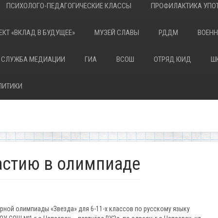
ПСИХОЛОГО-ПЕДАГОГИЧЕСКИЕ КЛАССЫ
ПРОФИЛАКТИКА УПОТ
ЕКТ «ВКЛАД В БУДУЩЕЕ»
МУЗЕЙ СЛАВЫ
РДДМ
ВОЕНН
 СЛУЖБА МЕДИАЦИИ
ГИА
ВСОШ
ОТРЯД ЮИД
Ш
ЛИТИКИ
астию в олимпиаде
ой олимпиады «Звезда» для 6-11-х классов по русскому языку