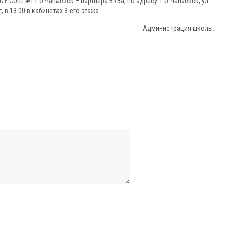
 СОШ №1 г.о.Чапаевск – партнёра ВУЗа, по адресу: г.о.Чапаевск, ул.
, в 13.00 в кабинетах 3-его этажа
Администрация школы.