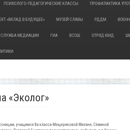
ПСИХОЛОГО-ПЕДАГОГИЧЕСКИЕ КЛАССЫ
ПРОФИЛАКТИКА УПОТ
ЕКТ «ВКЛАД В БУДУЩЕЕ»
МУЗЕЙ СЛАВЫ
РДДМ
ВОЕНН
 СЛУЖБА МЕДИАЦИИ
ГИА
ВСОШ
ОТРЯД ЮИД
Ш
ЛИТИКИ
а «Эколог»
ассницам, учащимся 8а класса-Мещеряковой Милане, Сёминой