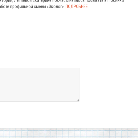
тории, Летяевой Екатерине посчастливилось побывать в п.Осинки
работе профильной смены «Эколог».
ПОДРОБНЕЕ…