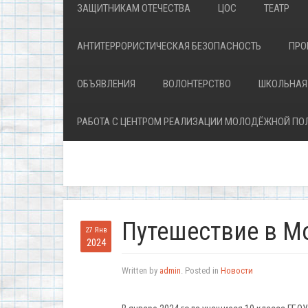
ЗАЩИТНИКАМ ОТЕЧЕСТВА
ЦОС
ТЕАТР
АНТИТЕРРОРИСТИЧЕСКАЯ БЕЗОПАСНОСТЬ
ПРО
ОБЪЯВЛЕНИЯ
ВОЛОНТЕРСТВО
ШКОЛЬНАЯ
РАБОТА С ЦЕНТРОМ РЕАЛИЗАЦИИ МОЛОДЁЖНОЙ ПО
Путешествие в М
27 Янв
2024
Written by
admin
. Posted in
Новости