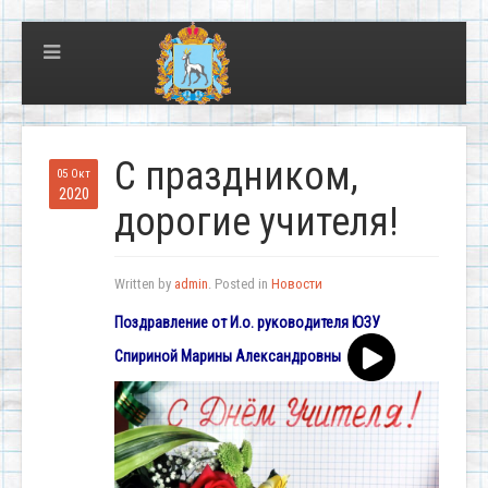
С праздником,
05 Окт
2020
дорогие учителя!
Written by
admin
. Posted in
Новости
Поздравление от И.о. руководителя ЮЗУ
Спириной Марины Александровны