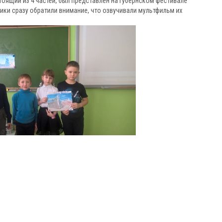
тоящий из 4 частей, был представлен на Губернском фестивале
ки сразу обратили внимание, что озвучивали мультфильм их