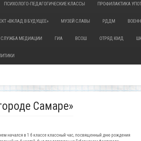
ПСИХОЛОГО-ПЕДАГОГИЧЕСКИЕ КЛАССЫ
ПРОФИЛАКТИКА УПОТ
ЕКТ «ВКЛАД В БУДУЩЕЕ»
МУЗЕЙ СЛАВЫ
РДДМ
ВОЕНН
 СЛУЖБА МЕДИАЦИИ
ГИА
ВСОШ
ОТРЯД ЮИД
Ш
ЛИТИКИ
городе Самаре»
ием начался в 1 б классе классный час, посвященный дню рождения