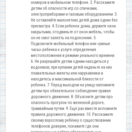
номеров в мобильном телефоне. 2. Расскажите
детям об опасности игр со спичками,​
электроприборами и газовым оборудованием. 3.
Не оставляйте малолетних детей дома одних без
присмотра. 4. Если ребенок дома,​ держите окна
закрытыми, отодвиньте от окон мебель, чтобы
он не смог залезть на подоконник. 5.
Подключите мобильный телефон или «умные
часы» ребенка к услуге определения
местоположения в режиме реального времени.
6. Не разрешайте детям одним находиться у
водоемов; при купании детей​ наденьте​ на них
плавательные жилеты или нарукавники и​
находитесь в максимальной близости от
ребенка. 7. Перед выходом на улицу напомните
детям про обязательное соблюдение правил
дорожного движения. 8. Объясните детям про
опасность прогулок по железной дороге,
трамвайным путям. 9. Ещё раз вместе вспомните
правила дорожного движения. 10. Расскажите
своему взрослому ребёнку о существовании
телефонов доверия, покажите где они