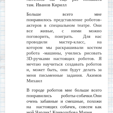
там.
Иванов Кирилл
Больше всего мне
понравилось
представление роботов-
актеров в специальном театре. Они
все живые, с ними можно
поговорить, поиграть. Для нас
проводили мастер-класс, на
котором мы раскрашивали костюм
робота -машины, учились рисовать
3D-ручками настоящих роботов. Я
мечтаю научиться создавать роботов
и, может быть, они будут делать за
меня письменные задания.
Акимов
Михаил
В городе роботов мне больше всего
понравились роботы-собачки.
Они
очень забавные и смешные, похожи
на настоящих собачек, совсем как
мой Чарлик!
Кривозубова Мария