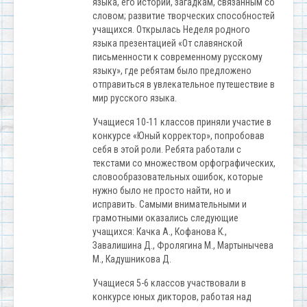
языка, его истории, загадкам, связанным со
словом; развитие творческих способностей
учащихся. Открылась Неделя родного
языка презентацией «От славянской
письменности к современному русскому
языку», где ребятам было предложено
отправиться в увлекательное путешествие в
мир русского языка.
Учащиеся 10-11 классов приняли участие в
конкурсе «Юный корректор», попробовав
себя в этой роли. Ребята работали с
текстами со множеством орфографических,
словообразовательных ошибок, которые
нужно было не просто найти, но и
исправить. Самыми внимательными и
грамотными оказались следующие
учащихся: Качка А., Кофанова К.,
Завалишина Д., Фролягина М., Мартынычева
М., Кадушникова Д.
Учащиеся 5-6 классов участвовали в
конкурсе юных дикторов, работая над