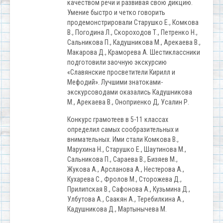
качеством речи и развивая свою дикцию.
Умение быстро и четко говорить
продемонстрировали Старушко Е., Комкова
В., Погодина Л., Скороходов Т., Петренко Н.,
Сальникова П., Кадушникова М., Арекаева В.,
Макарова Д., Краморева А. Шестиклассники
подготовили заочную экскурсию
«Славянские просветители Кирилл и
Мефодий». Лучшими знатоками-
экскурсоводами оказались Кадушникова
М., Арекаева В., Оноприенко Д, Усалин Р.
Конкурс грамотеев в 5-11 классах
определил самых сообразительных и
внимательных. Ими стали Комкова В.,
Марухина Н., Старушко Е., Шаутинова М.,
Сальникова П., Сараева В., Бизяев М.,
Жукова А., Арсланова А., Нестерова А.,
Кухарева С., Фролов М., Сторожева Д.,
Прилипская В., Сафонова А., Кузьмина Д.,
Улбутова А., Саакян А., Теребилкина А.,
Кадушникова Д., Мартынычева М.