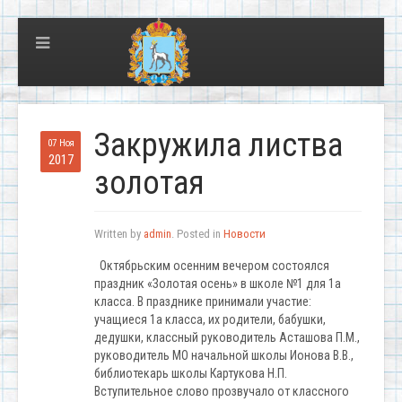
Закружила листва
07 Ноя
2017
золотая
Written by
admin
. Posted in
Новости
Октябрьским осенним вечером состоялся
праздник «Золотая осень» в школе №1 для 1а
класса. В празднике принимали участие:
учащиеся 1а класса, их родители, бабушки,
дедушки, классный руководитель Асташова П.М.,
руководитель МО начальной школы Ионова В.В.,
библиотекарь школы Картукова Н.П.
Вступительное слово прозвучало от классного