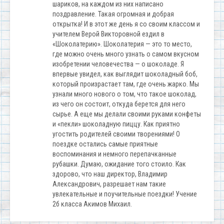
шариков, на каждом из них написано
поздравление. Такая огромная и добрая
открытка! И в этот же день я со своим классом и
учителем Верой Викторовной ездил в
«Шоколатерию». Шоколатерия — это то место,
где можно очень много узнать о самом вкусном
изобретении человечества — о шоколаде. Я
впервые увидел, как выглядит шоколадный боб,
который произрастает там, где очень жарко. Мы
узнали много нового о том, что такое шоколад,
из чего он состоит, откуда берется для него
сырье. А еще мы делали своими руками конфеты
и «пекли» шоколадную пиццу. Как приятно
угостить родителей своими творениями! О
поездке остались самые приятные
воспоминания и немного перепачканные
рубашки. Думаю, ожидание того стоило. Как
здорово, что наш директор, Владимир
Александрович, разрешает нам такие
увлекательные и поучительные поездки! Учение
2б класса Акимов Михаил.