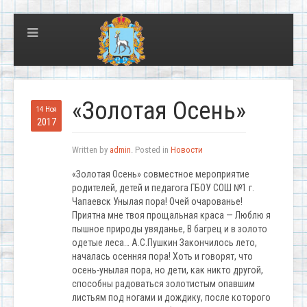
«Золотая Осень»
14 Ноя
2017
Written by
admin
. Posted in
Новости
«Золотая Осень» совместное мероприятие
родителей, детей и педагога ГБОУ СОШ №1 г.
Чапаевск Унылая пора! Очей очарованье!
Приятна мне твоя прощальная краса — Люблю я
пышное природы увяданье, В багрец и в золото
одетые леса… А.С.Пушкин Закончилось лето,
началась осенняя пора! Хоть и говорят, что
осень-унылая пора, но дети, как никто другой,
способны радоваться золотистым опавшим
листьям под ногами и дождику, после которого